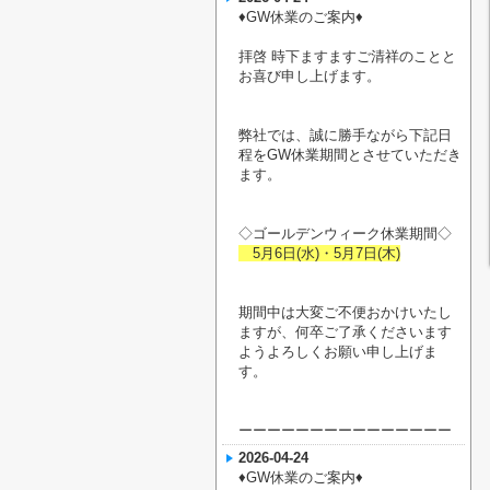
♦︎GW休業のご案内♦︎
拝啓 時下ますますご清祥のことと
お喜び申し上げます。
弊社では、誠に勝手ながら下記日
程をGW休業期間とさせていただき
ます。
◇ゴールデンウィーク休業期間◇
5月6日(水)・5月7日(木)
期間中は大変ご不便おかけいたし
ますが、何卒ご了承くださいます
ようよろしくお願い申し上げま
す。
ーーーーーーーーーーーーーーー
2026-04-24
♦︎GW休業のご案内♦︎