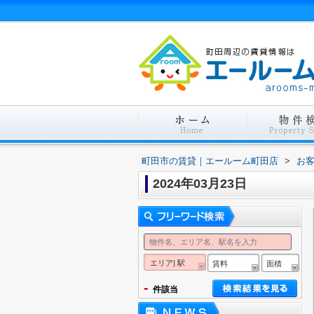
町田市の賃貸｜エールーム町田店
>
お
2024年03月23日
エリア| 駅
賃料
面積
-
件該当