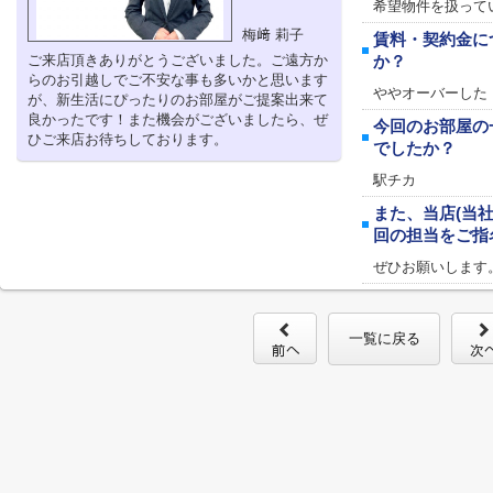
希望物件を扱って
梅﨑 莉子
賃料・契約金に
ご来店頂きありがとうございました。ご遠方か
か？
らのお引越しでご不安な事も多いかと思います
ややオーバーした
が、新生活にぴったりのお部屋がご提案出来て
良かったです！また機会がございましたら、ぜ
今回のお部屋の
ひご来店お待ちしております。
でしたか？
駅チカ
また、当店(当
回の担当をご指
ぜひお願いします
一覧に戻る