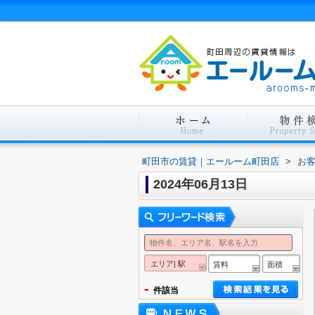
町田市の賃貸｜エールーム町田店
>
お
2024年06月13日
エリア| 駅
賃料
面積
-
件該当