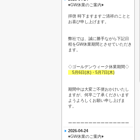
♦︎GW休業のご案内♦︎
拝啓 時下ますますご清祥のことと
お喜び申し上げます。
弊社では、誠に勝手ながら下記日
程をGW休業期間とさせていただき
ます。
◇ゴールデンウィーク休業期間◇
5月6日(水)・5月7日(木)
期間中は大変ご不便おかけいたし
ますが、何卒ご了承くださいます
ようよろしくお願い申し上げま
す。
ーーーーーーーーーーーーーーー
2026-04-24
♦︎GW休業のご案内♦︎