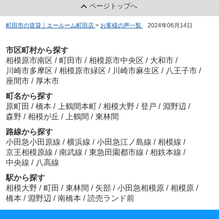
ページトップへ
町田市の賃貸｜エールーム町田店
>
お客様の声一覧
>
2024年06月14日
市区町村から探す
相模原市南区
/
町田市
/
相模原市中央区
/
大和市
/
川崎市多摩区
/
相模原市緑区
/
川崎市麻生区
/
八王子市
/
座間市
/
厚木市
町名から探す
原町田
/
橋本
/
上鶴間本町
/
相模大野
/
登戸
/
淵野辺
/
森野
/
相模が丘
/
上鶴間
/
東林間
路線から探す
小田急小田原線
/
横浜線
/
小田急江ノ島線
/
相模線
/
京王相模原線
/
南武線
/
東急田園都市線
/
相鉄本線
/
中央線
/
八高線
駅から探す
相模大野
/
町田
/
東林間
/
矢部
/
小田急相模原
/
相模原
/
橋本
/
淵野辺
/
南橋本
/
読売ランド前