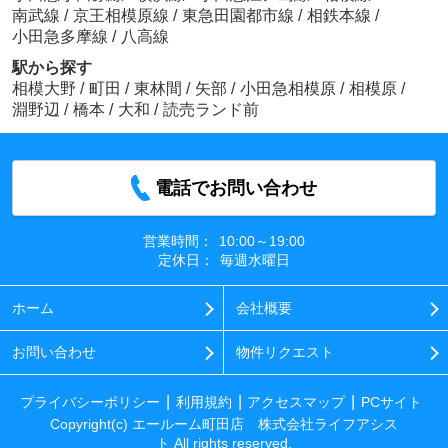
南武線
/
京王相模原線
/
東急田園都市線
/
相鉄本線
/
小田急多摩線
/
八高線
駅から探す
相模大野
/
町田
/
東林間
/
矢部
/
小田急相模原
/
相模原
/
淵野辺
/
橋本
/
大和
/
読売ランド前
電話でお問い合わせ
営業時間：
10:00～19:00
定休日：
毎週水曜日
ホーム
会社概要
お問い合わせ
物件リクエスト
プライバシーポリシー
利用規約
アクセスマップ
PCサイト
Copyright(c) エールーム町田店 株式会社ライフアシス
ト All rights reserved.