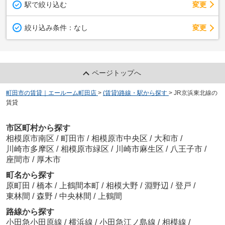
駅で絞り込む
変更
変更
絞り込み条件：
なし
ページトップへ
町田市の賃貸｜エールーム町田店
>
(賃貸)路線・駅から探す
>
JR京浜東北線の
賃貸
市区町村から探す
相模原市南区
/
町田市
/
相模原市中央区
/
大和市
/
川崎市多摩区
/
相模原市緑区
/
川崎市麻生区
/
八王子市
/
座間市
/
厚木市
町名から探す
原町田
/
橋本
/
上鶴間本町
/
相模大野
/
淵野辺
/
登戸
/
東林間
/
森野
/
中央林間
/
上鶴間
路線から探す
小田急小田原線
/
横浜線
/
小田急江ノ島線
/
相模線
/