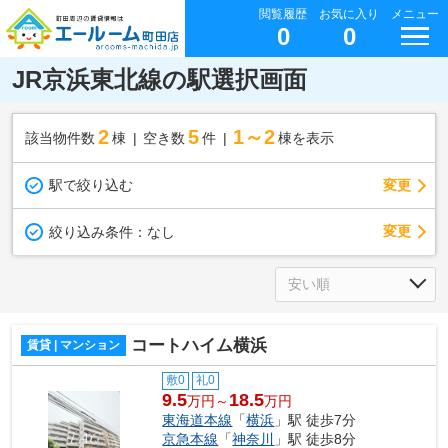
閲覧履歴
お気に入り
メニュー
0
0
JR京浜東北線の駅選択画面
2
5
1～2
該当物件数
棟
空き数
件
棟を表示
駅で絞り込む
変更
変更
絞り込み条件：
なし
コートハイム横浜
賃貸 | マンション
敷0
礼0
9.5
18.5
万円～
万円
東海道本線
「
横浜
」駅 徒歩7分
京急本線
「
神奈川
」駅 徒歩8分