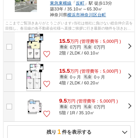
東急東横線
「
反町
」駅 徒歩13分
築33年 / 35.10㎡～65.30㎡
神奈川県
横浜市神奈川区
台町
ここまでご覧頂きありがとうございます♪当社は他社に負けない総合仲介店を
目指し、各沿線の各不動産会社様へ直接ご挨拶に行き最新の物件を頂きお客
様へ提供しております！最新の情報は...
15.5
万
円
(管理費等：5,000円 )
0万円
0万円
敷金
礼金
2階 / 2LDK / 60.10㎡
15.5
万
円
(管理費等：5,000円 )
0ヶ月
0ヶ月
敷金
礼金
4階 / 2LDK / 60.20㎡
9.5
万
円
(管理費等：5,000円 )
0万円
0万円
敷金
礼金
5階 / 1R / 35.10㎡
1
残り
件を表示する