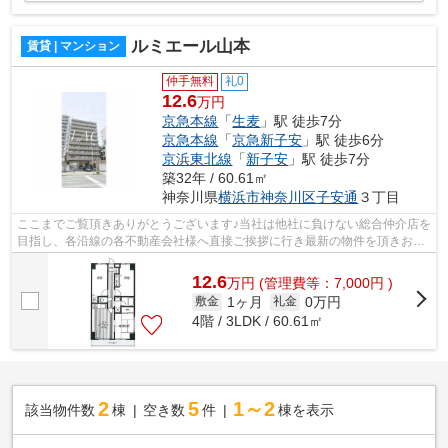
ルミエール山本
賃貸 | マンション
仲手無料
礼0
12.6
万円
京急本線
「
生麦
」駅 徒歩7分
京急本線
「
京急新子安
」駅 徒歩6分
京浜東北線
「
新子安
」駅 徒歩7分
築32年 / 60.61㎡
神奈川県
横浜市神奈川区
子安通
３丁目
ここまでご覧頂きありがとうございます♪当社は他社に負けない総合仲介店を
目指し、各沿線の各不動産会社様へ直接ご挨拶に行き最新の物件を頂きお客
様へ提供しております！最新の情報は...
12.6
万
円
(管理費等：7,000円 )
1ヶ月
0万円
敷金
礼金
4階 / 3LDK / 60.61㎡
2
5
1～2
該当物件数
棟
空き数
件
棟を表示