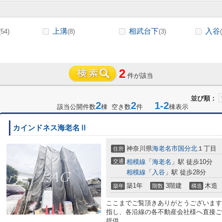
上溝
相武台下
入谷
(54)
(8)
(3)
2
件が該当
並び順：
2
2
1-2
該当公開件数
棟 空き数
件
棟表示
カインドネス海老名Ⅱ
神奈川県
海老名市
国分北
１丁目
住所
交通
相模線
「
海老名
」駅 徒歩10分
相模線
「
入谷
」駅 徒歩28分
築1年
3階建
木造
築年
階数
構造
ここまでご覧頂きありがとうございます
指し、各沿線の各不動産会社様へ直接ご
提供...