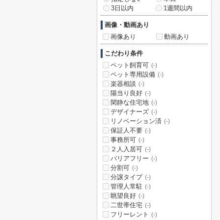
3日以内
1週間以内
画像・動画あり
画像あり
動画あり
こだわり条件
ペット飼育可
(-)
ペット専用設備
(-)
楽器相談
(-)
陽当り良好
(-)
閑静な住宅地
(-)
デザイナーズ
(-)
リノベーション済
(-)
保証人不要
(-)
事務所可
(-)
２人入居可
(-)
バリアフリー
(-)
分割可
(-)
分譲タイプ
(-)
管理人常駐
(-)
眺望良好
(-)
二世帯住宅
(-)
フリーレント
(-)