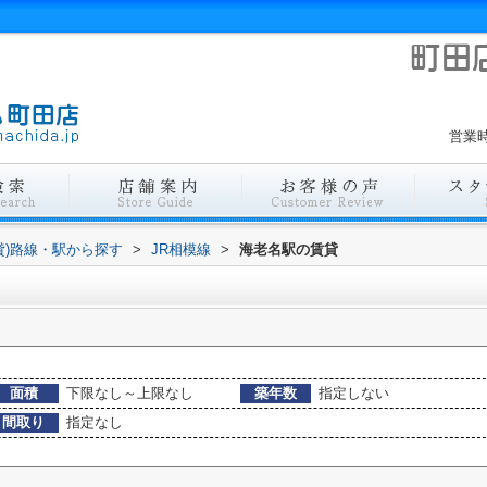
営業時
貸)路線・駅から探す
>
JR相模線
>
海老名駅の賃貸
面積
下限なし～上限なし
築年数
指定しない
間取り
指定なし