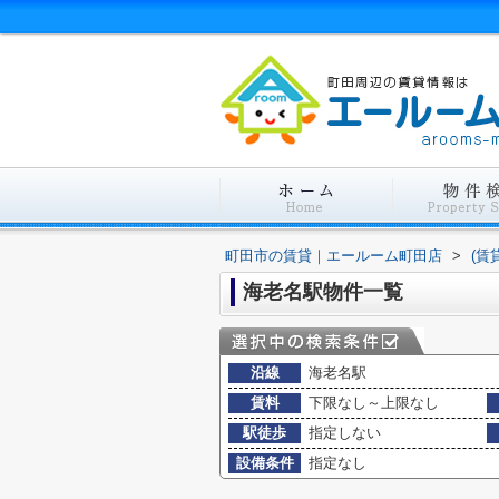
町田市の賃貸｜エールーム町田店
>
(賃
海老名駅物件一覧
沿線
海老名駅
賃料
下限なし～上限なし
駅徒歩
指定しない
設備条件
指定なし