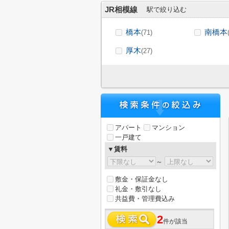
JR相模線
駅で絞り込む
橋本
南橋本
(71)
厚木
(27)
アパート
マンション
一戸建て
▼賃料
～
敷金・保証金なし
礼金・敷引なし
共益費・管理費込み
2
件が該当