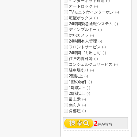
インターネット対応
(-)
オートロック
(-)
TVモニタ付インターホン
(-)
宅配ボックス
(-)
24時間緊急通報システム
(-)
ディンプルキー
(-)
防犯カメラ
(-)
24時間有人管理
(-)
フロントサービス
(-)
24時間ゴミ出し可
(-)
住戸内覧可能
(-)
コンシェルジュサービス
(-)
駐車場あり
(-)
2階以上
(-)
1階の物件
(-)
10階以上
(-)
20階以上
(-)
最上階
(-)
南向き
(-)
角部屋
(-)
2
件が該当