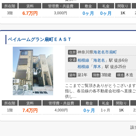
所在階
賃料
管理費・共益費
敷金
礼金
間取り
6.7
万円
0ヶ月
0ヶ月
3階
3,000円
1K
ベイルームグラン扇町ＥＡＳＴ
神奈川県
海老名市
扇町
住所
交通
相模線
「
海老名
」駅 徒歩6分
相模線
「
厚木
」駅 徒歩25分
築1年
3階建
木造
築年
階数
構造
ここまでご覧頂きありがとうございます
指し、各沿線の各不動産会社様へ直接ご
供し...
所在階
賃料
管理費・共益費
敷金
礼金
間取り
7.4
万円
0ヶ月
1階
4,000円
1ヶ月
1K
2
該