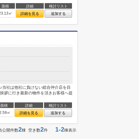
面積
詳細
検討リスト
23.13㎡
詳細を見る
追加する
♪当社は他社に負けない総合仲介店を目
挨拶に行き最新の物件を頂きお客様へ提
面積
詳細
検討リスト
2.59㎡
詳細を見る
追加する
2
2
1-2
当公開件数
棟 空き数
件
棟表示