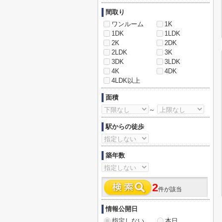
間取り
ワンルーム
1K
1DK
1LDK
2K
2DK
2LDK
3K
3DK
3LDK
4K
4DK
4LDK以上
面積
～
駅からの徒歩
築年数
2
件が該当
情報公開日
指定しない
本日