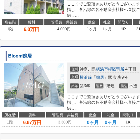
ここまでご覧頂きありがとうございます
指し、各沿線の各不動産会社様へ直接ご
供し...
所在階
賃料
管理費・共益費
敷金
礼金
間取り
6.8
万円
1階
4,000円
1ヶ月
1ヶ月
1R
3
Bloom鴨居
神奈川県
横浜市緑区
鴨居
４丁目
住所
交通
横浜線
「
鴨居
」駅 徒歩9分
築3年
2階建
木造
築年
階数
構造
ここまでご覧頂きありがとうございます
指し、各沿線の各不動産会社様へ直接ご
供し...
所在階
賃料
管理費・共益費
敷金
礼金
間取り
6.87
万円
0ヶ月
0ヶ月
1階
3,300円
1K