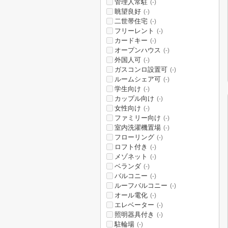
管理人常駐
(-)
眺望良好
(-)
二世帯住宅
(-)
フリーレント
(-)
カードキー
(-)
オープンハウス
(-)
外国人可
(-)
ガスコンロ設置可
(-)
ルームシェア可
(-)
学生向け
(-)
カップル向け
(-)
女性向け
(-)
ファミリー向け
(-)
室内洗濯機置場
(-)
フローリング
(-)
ロフト付き
(-)
メゾネット
(-)
ベランダ
(-)
バルコニー
(-)
ルーフバルコニー
(-)
オール電化
(-)
エレベーター
(-)
照明器具付き
(-)
駐輪場
(-)