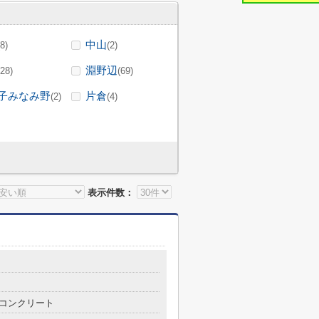
中山
(8)
(2)
淵野辺
(28)
(69)
子みなみ野
片倉
(2)
(4)
表示件数：
コンクリート