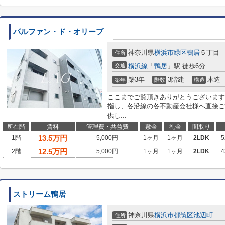
パルファン・ド・オリーブ
神奈川県
横浜市緑区
鴨居
５丁目
住所
交通
横浜線
「
鴨居
」駅 徒歩6分
築3年
3階建
木造
築年
階数
構造
ここまでご覧頂きありがとうございます
指し、各沿線の各不動産会社様へ直接ご
供し...
所在階
賃料
管理費・共益費
敷金
礼金
間取り
13.5
万円
1階
5,000円
1ヶ月
1ヶ月
2LDK
5
12.5
万円
2階
5,000円
1ヶ月
1ヶ月
2LDK
4
ストリーム鴨居
神奈川県
横浜市都筑区
池辺町
住所