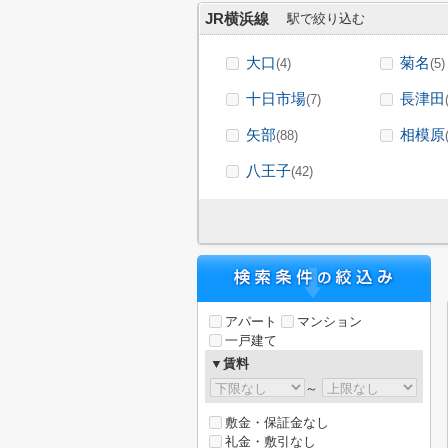
JR横浜線
駅で絞り込む
大口
菊名
(4)
(5)
十日市場
長津田
(7)
矢部
相模原
(88)
八王子
(42)
アパート
マンション
一戸建て
▼賃料
～
敷金・保証金なし
礼金・敷引なし