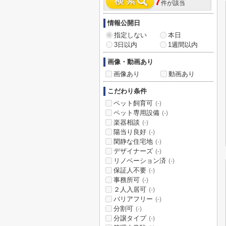
7
件が該当
情報公開日
指定しない
本日
3日以内
1週間以内
画像・動画あり
画像あり
動画あり
こだわり条件
ペット飼育可
(-)
ペット専用設備
(-)
楽器相談
(-)
陽当り良好
(-)
閑静な住宅地
(-)
デザイナーズ
(-)
リノベーション済
(-)
保証人不要
(-)
事務所可
(-)
２人入居可
(-)
バリアフリー
(-)
分割可
(-)
分譲タイプ
(-)