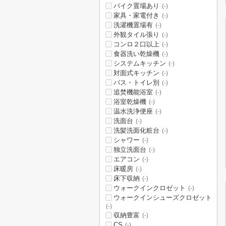
バイク置場あり
(-)
家具・家電付き
(-)
洗濯機置場有
(-)
外観タイル張り
(-)
コンロ２口以上
(-)
食器洗い乾燥機
(-)
システムキッチン
(-)
対面式キッチン
(-)
バス・トイレ別
(-)
追焚機能浴室
(-)
浴室乾燥機
(-)
温水洗浄便座
(-)
洗面台
(-)
洗髪洗面化粧台
(-)
シャワー
(-)
独立洗面台
(-)
エアコン
(-)
床暖房
(-)
床下収納
(-)
ウォークインクロゼット
(-)
ウォークインシューズクロゼット
(-)
収納豊富
(-)
CS
(-)