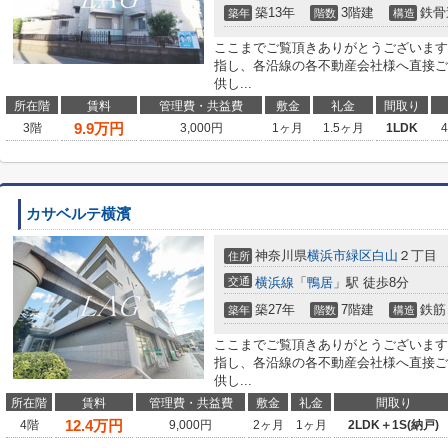
築13年
3階建
鉄骨
築年
階数
構造
ここまでご覧頂きありがとうございます
指し、各沿線の各不動産会社様へ直接ご
供し...
所在階
賃料
管理費・共益費
敷金
礼金
間取り
9.9
万円
3階
3,000円
1ヶ月
1.5ヶ月
1LDK
カサベルテ横濱
神奈川県
横浜市緑区
白山
２丁目
住所
交通
横浜線
「
鴨居
」駅 徒歩8分
築27年
7階建
鉄筋
築年
階数
構造
ここまでご覧頂きありがとうございます
指し、各沿線の各不動産会社様へ直接ご
供し...
所在階
賃料
管理費・共益費
敷金
礼金
間取り
12.4
万円
4階
9,000円
2ヶ月
1ヶ月
2LDK＋1S(納戸)