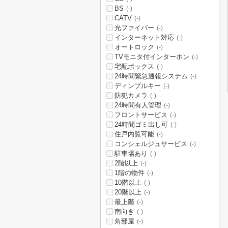
BS
(-)
CATV
(-)
光ファイバー
(-)
インターネット対応
(-)
オートロック
(-)
TVモニタ付インターホン
(-)
宅配ボックス
(-)
24時間緊急通報システム
(-)
ディンプルキー
(-)
防犯カメラ
(-)
24時間有人管理
(-)
フロントサービス
(-)
24時間ゴミ出し可
(-)
住戸内覧可能
(-)
コンシェルジュサービス
(-)
駐車場あり
(-)
2階以上
(-)
1階の物件
(-)
10階以上
(-)
20階以上
(-)
最上階
(-)
南向き
(-)
角部屋
(-)