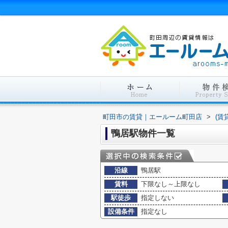
町田市の賃貸｜エールーム町田店
>
(賃
鴨居駅物件一覧
沿線
鴨居駅
賃料
下限なし～上限なし
駅徒歩
指定しない
設備条件
指定なし