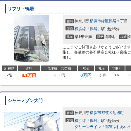
リブリ・鴨居
神奈川県
横浜市緑区
鴨居
１丁目
住所
交通
横浜線
「
鴨居
」駅 徒歩5分
築1年未満
4階建
築年
階数
構造
ここまでご覧頂きありがとうございます
指し、各沿線の各不動産会社様へ直接ご
供し...
所在階
賃料
管理費・共益費
敷金
礼金
間取り
8.1
万円
0万円
2階
3,000円
1ヶ月
1K
2
シャーメゾン大門
神奈川県
横浜市都筑区
池辺町
住所
交通
横浜線
「
鴨居
」駅 徒歩5分
グリーンライン
「
都筑ふれあい