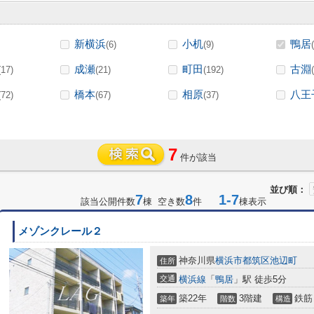
新横浜
小机
鴨居
(6)
(9)
成瀬
町田
古淵
(17)
(21)
(192)
橋本
相原
八王
(72)
(67)
(37)
7
件が該当
並び順：
7
8
1-7
該当公開件数
棟 空き数
件
棟表示
メゾンクレール２
神奈川県
横浜市都筑区
池辺町
住所
交通
横浜線
「
鴨居
」駅 徒歩5分
築22年
3階建
鉄筋
築年
階数
構造