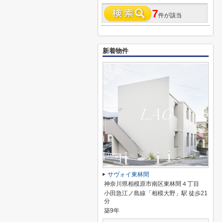
7
件が該当
新着物件
サヴォイ東林間
神奈川県相模原市南区東林間４丁目
小田急江ノ島線「相模大野」駅 徒歩21
分
築9年