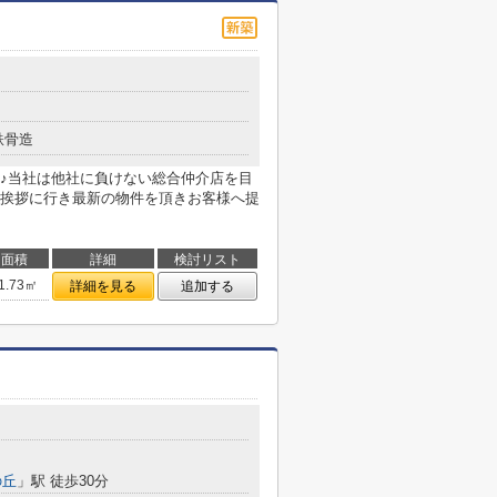
鉄骨造
♪当社は他社に負けない総合仲介店を目
挨拶に行き最新の物件を頂きお客様へ提
面積
詳細
検討リスト
1.73㎡
詳細を見る
追加する
の丘
」駅 徒歩30分