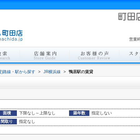
営業時
貸)路線・駅から探す
>
JR横浜線
>
鴨居駅の賃貸
面積
下限なし～上限なし
築年数
指定しない
間取り
指定なし