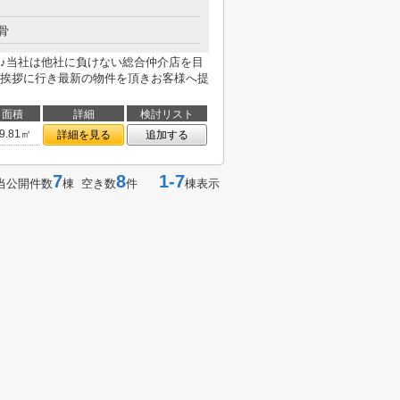
骨
♪当社は他社に負けない総合仲介店を目
挨拶に行き最新の物件を頂きお客様へ提
面積
詳細
検討リスト
9.81㎡
詳細を見る
追加する
7
8
1-7
当公開件数
棟 空き数
件
棟表示