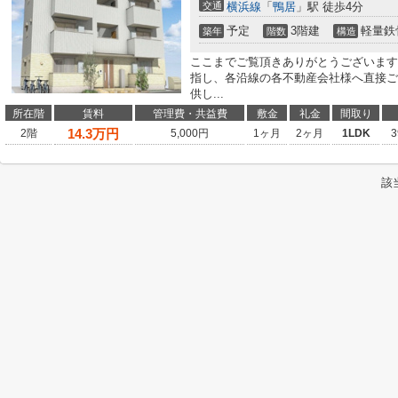
交通
横浜線
「
鴨居
」駅 徒歩4分
予定
3階建
軽量鉄
築年
階数
構造
ここまでご覧頂きありがとうございます
指し、各沿線の各不動産会社様へ直接ご
供し...
所在階
賃料
管理費・共益費
敷金
礼金
間取り
14.3
万円
2階
5,000円
1ヶ月
2ヶ月
1LDK
3
該